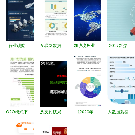
行业观察
互联网数据
加快境外业
2017新媒
卫星互联网
中心 199it
务发展 农
体创业10大
产业收入
行将在这些
机遇 掘金
90%竟然在
方面重点发
互联网数据
这里？
力 互联网
服务蓝海
数据服务
O2O模式下
从支付破局
《2020年
大数据观察
的互联网数
到产业赋能
第一季度中
工业互联网
据中心
易宝支付韩
国移动互联
与数据服务