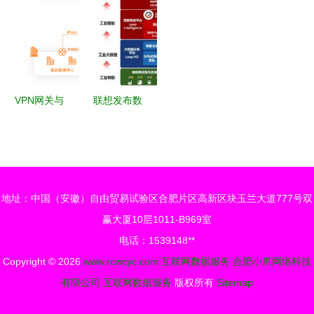
199it互联
棋论互联网
网行业数据
如何为制造
网数据服务
思维下的产
洞察报告》
业转型提供
的角色与价
业转型升级
新机遇
值
VPN网关与
联想发布数
互联网数据
据智能战略
服务 安全
未来五年赋
通信的关键
能十万家企
桥梁
业，深耕互
地址：中国（安徽）自由贸易试验区合肥片区高新区块玉兰大道777号双
联网数据服
赢大厦10层1011-B969室
务新蓝海
电话：1539148**
Copyright © 2026
www.rcwcyc.com
互联网数据服务
合肥小爪网络科技
有限公司
互联网数据服务
版权所有
Sitemap